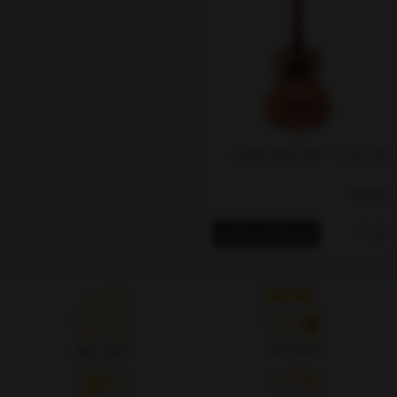
گیتار مدل مت 2 پلاس (براق) متاع پور
ناموجود
خرید اقساطی و اعتباری
اصالت کالا
ارسال سریع