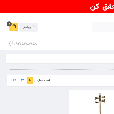
0
پروفایل
09175288958
48
24
12
تعداد نمایش